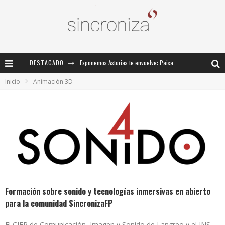
DESTACADO
Exponemos Asturias te envuelve: Paisajes inmersivos del patrimonio sonoro asturiano
Inicio
Animación 3D
III ENCUENTRO SINCRONIZA
III Encuentro Estatal “Sincroniza” de Formación Tecnológica para el Profesorado de FP de Imagen y Sonido
Formación sobre sonido y tecnologías inmersivas en abierto para la comunidad SincronizaFP
Formación sobre sonido y tecnologías inmersivas en abierto
para la comunidad SincronizaFP
El CIFP de Comunicación, Imagen y Sonido de Langreo y el INS