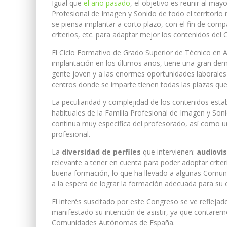
Igual que
el año pasado
, el objetivo es reunir al ma
Profesional de Imagen y Sonido de todo el territorio 
se piensa implantar a corto plazo, con el fin de comp
criterios, etc. para adaptar mejor los contenidos del C
El Ciclo Formativo de Grado Superior de Técnico en A
implantación en los últimos años, tiene una gran dem
gente joven y a las enormes oportunidades laborales 
centros donde se imparte tienen todas las plazas que
La peculiaridad y complejidad de los contenidos estab
habituales de la Familia Profesional de Imagen y So
continua muy específica del profesorado, así como 
profesional.
La
diversidad de perfiles
que intervienen:
audiovis
relevante a tener en cuenta para poder adoptar crit
buena formación, lo que ha llevado a algunas Comun
a la espera de lograr la formación adecuada para su
El interés suscitado por este Congreso se ve reflejad
manifestado su intención de asistir, ya que contare
Comunidades Autónomas de España.