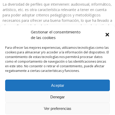
La diversidad de perfiles que intervienen: audiovisual, informático,
artístico, etc. es otra característica relevante a tener en cuenta
para poder adoptar criterios pedagógicos y metodológicos
necesarios para ofrecer una buena formación, lo que ha llevado a
algunas Comunidades Autónomas a posponer la implantación de
dicho ciclo a la espera de lograr la formación adecuada para su
Gestionar el consentimiento
cuerpo docente.
de las cookies
El interés suscitado por este Congreso se ve reflejado en la
Para ofrecer las mejores experiencias, utilizamos tecnologías como las
excelente respuesta por parte de los centros que han
cookies para almacenar y/o acceder a la información del dispositivo. El
consentimiento de estas tecnologías nos permitirá procesar datos
manifestado su intención de asistir, ya que contaremos con
como el comportamiento de navegación o las identificaciones únicas
representantes de prácticamente todas las Comunidades
en este sitio. No consentir o retirar el consentimiento, puede afectar
Autónomas de España.
negativamente a ciertas características y funciones.
Aceptar
Denegar
Ver preferencias