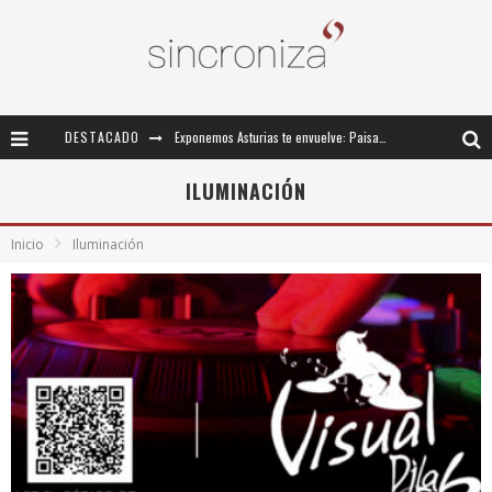
DESTACADO
Exponemos Asturias te envuelve: Paisajes inmersivos del patrimonio sonoro asturiano
III ENCUENTRO SINCRONIZA
ILUMINACIÓN
III Encuentro Estatal “Sincroniza” de Formación Tecnológica para el Profesorado de FP de Imagen y Sonido
Inicio
Iluminación
Formación sobre sonido y tecnologías inmersivas en abierto para la comunidad SincronizaFP