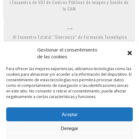
I Encuentro de VDJ de Centros Públicos de Imagen y Sonido de
la CAM
III Encuentro Estatal “Sincroniza” de Formación Tecnológica
para el Profesorado de FP de Imagen y Sonido
Gestionar el consentimiento
de las cookies
UNA RESPUESTA
Para ofrecer las mejores experiencias, utilizamos tecnologías como las
cookies para almacenar y/o acceder a la información del dispositivo. El
consentimiento de estas tecnologías nos permitirá procesar datos
como el comportamiento de navegación o las identificaciones únicas
en este sitio. No consentir o retirar el consentimiento, puede afectar
negativamente a ciertas características y funciones.
XV JORNADAS IMAGEN en la prensa – ANIMACIONES 3D,
VIDEOJUEGOS Y ENTORNOS INTERACTIVOS
13 marzo, 2018
Aceptar
[…] SINCRONIZA FP 20 MINUTOS AGENCIA […]
Denegar